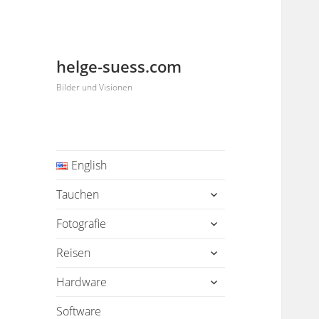
helge-suess.com
Bilder und Visionen
English
untermenü
Tauchen
öffnen
untermenü
Fotografie
öffnen
untermenü
Reisen
öffnen
untermenü
Hardware
öffnen
Software