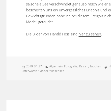
saisonale See verschwindet genauso rasch wie er 
bescherten uns ein unvergessliches Erlebnis und ei
Gewichtsgründen habe ich bei diesem Ereignis nicht
Modell getaucht.
Die Bilder von Harald Hois sind
hier zu sehen
.
Veröffentlicht
Kategorien
S
2019-04-27
Allgemein
,
Fotografie
,
Reisen
,
Tauchen
H
am
unterwasser Model
,
Wiesensee