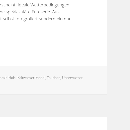
erscheint. Ideale Wetterbedingungen
ne spektakuläre Fotoserie. Aus
 selbst fotografiert sondern bin nur
chlagwörter
arald Hois
,
Kaltwasser Model
,
Tauchen
,
Unterwasser
,