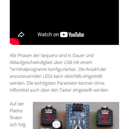
Alle Phasen der Sequenz sind in Dauer und
Ablaufgeschwindigkeit über USB mit einem
Terminalprogramm konfigurierbar. Die Anzahl der
anzusteuernden LEDs kann ebenfalls eingestellt
werden. Die wichtigsten Parameter können ohne
Hilfsmittel auch über den Taster eingestellt werden.
Auf der
Platine
finden
sich folg