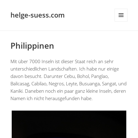
helge-suess.com
MENÜ
UND
WIDGETS
Philippinen
Mit über 7000 Inseln ist dieser Staat reich an sehr
unterschiedlichen Landschaften. Ich habe nur einige
davon besucht. Darunter Cebu, Bohol, Panglao,
Balicasag, Cabilao, Negros, Leyte, Busuanga, Sangat, und
Kaniki. Daneben noch ein paar ganz kleine Inseln, deren
Namen ich nicht herausgefunden habe.