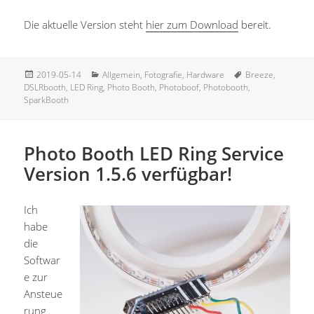
Die aktuelle Version steht
hier zum Download
bereit.
Veröffentlicht
Kategorien
Schlagwörter
2019-05-14
Allgemein
,
Fotografie
,
Hardware
Breeze
,
am
DSLRbooth
,
LED Ring
,
Photo Booth
,
Photoboof
,
Photobooth
,
SparkBooth
Photo Booth LED Ring Service
Version 1.5.6 verfügbar!
Ich
habe
die
Softwar
e zur
Ansteue
rung