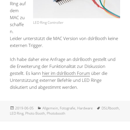
Ring auf
dem
MAC zu
LED Ring Controller
schaffe
n.
Leider unterstützt die MAC Version von dslrBooth keine
externen Trigger.
Ich habe daher eine Anfrage an dslrBooth gestellt und
die Erweiterung der Funktionalität zur Diskussion
gestellt. Es kann
hier im dslrBooth Forum
über die
Unterstützung externer Befehle und LED Ringe
diskutiert und abgestimmt werden.
Veröffentlicht
Kategorien
Schlagwörter
2019-06-05
Allgemein
,
Fotografie
,
Hardware
DSLRbooth
,
am
LED Ring
,
Photo Booth
,
Photobooth