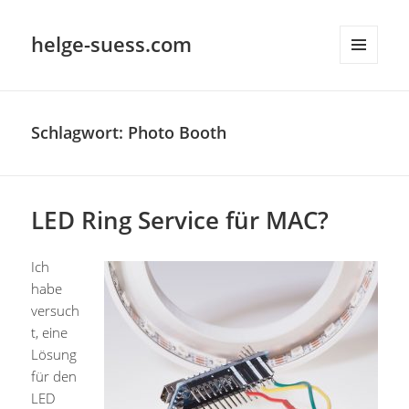
helge-suess.com
MENÜ
UND
WIDGETS
Schlagwort:
Photo Booth
LED Ring Service für MAC?
Ich
habe
versuch
t, eine
Lösung
für den
LED