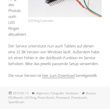
des
Photob
ooth
LED Ring Controller
LED
Ringes
aktualisiert.
Der Service unterstützt nun auch Tablets auf denen
eine 32 Bit Version von Windows läuft. Außerdem habe
ich einen Fehler in der dslrBooth-Funktion im Service
behoben. Bitte das jeweils passende Setup verwenden.
Die neue Version ist
hier zum Download
bereitgestellt.
Veröffentlicht
Kategorien
Schlagwörter
2019-05-13
Allgemein
,
Fotografie
,
Hardware
Breeze
,
am
DSLRbooth
,
LED Ring
,
Photo Booth
,
Photoboof
,
Photobooth
,
SparkBooth