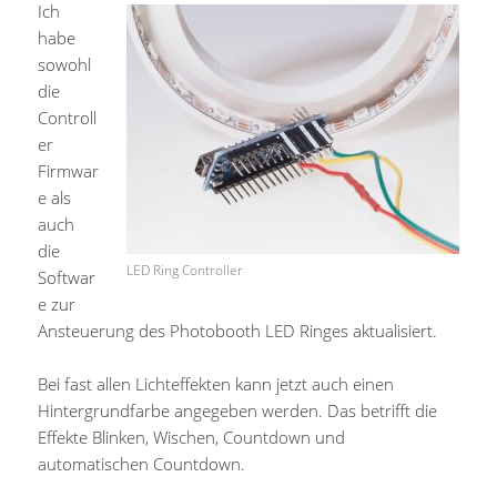
Ich
habe
sowohl
die
Controll
er
Firmwar
e als
auch
die
LED Ring Controller
Softwar
e zur
Ansteuerung des Photobooth LED Ringes aktualisiert.
Bei fast allen Lichteffekten kann jetzt auch einen
Hintergrundfarbe angegeben werden. Das betrifft die
Effekte Blinken, Wischen, Countdown und
automatischen Countdown.