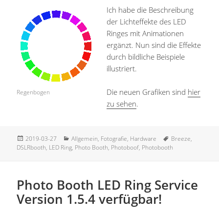
Ich habe die Beschreibung
der Lichteffekte des LED
Ringes mit Animationen
ergänzt. Nun sind die Effekte
durch bildliche Beispiele
illustriert.
Die neuen Grafiken sind
hier
Regenbogen
zu sehen
.
Veröffentlicht
Kategorien
Schlagwörter
2019-03-27
Allgemein
,
Fotografie
,
Hardware
Breeze
,
am
DSLRbooth
,
LED Ring
,
Photo Booth
,
Photoboof
,
Photobooth
Photo Booth LED Ring Service
Version 1.5.4 verfügbar!