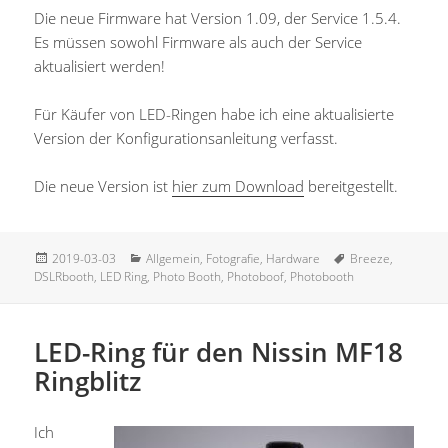
Die neue Firmware hat Version 1.09, der Service 1.5.4.
Es müssen sowohl Firmware als auch der Service
aktualisiert werden!
Für Käufer von LED-Ringen habe ich eine aktualisierte
Version der Konfigurationsanleitung verfasst.
Die neue Version ist
hier zum Download
bereitgestellt.
Veröffentlicht
Kategorien
Schlagwörter
2019-03-03
Allgemein
,
Fotografie
,
Hardware
Breeze
,
am
DSLRbooth
,
LED Ring
,
Photo Booth
,
Photoboof
,
Photobooth
LED-Ring für den Nissin MF18
Ringblitz
Ich