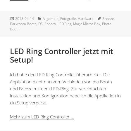
Veröffentlicht
Kategorien
Schlagwörter
2018-04-14
Allgemein
,
Fotografie
,
Hardware
Breeze
,
am
Darkroom Booth
,
DSLRbooth
,
LED Ring
,
Magic Mirror Box
,
Photo
Booth
LED Ring Controller jetzt mit
Setup!
Ich habe den LED Ring Controller überarbeitet. Die
Applikation dient nun zum Verbinden von dslrBooth
und Breeze mit dem LED-Ring. Zur vereinfachten
Installation und Konfiguration habe ich die Applikation in
ein Setup verpackt.
Mehr zum LED Ring Controller …