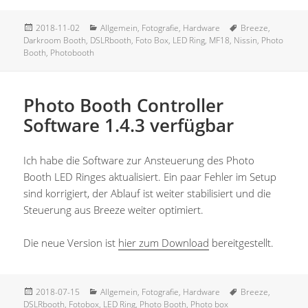
Veröffentlicht
Kategorien
Schlagwörter
2018-11-02
Allgemein
,
Fotografie
,
Hardware
Breeze
,
am
Darkroom Booth
,
DSLRbooth
,
Foto Box
,
LED Ring
,
MF18
,
Nissin
,
Photo
Booth
,
Photobooth
Photo Booth Controller
Software 1.4.3 verfügbar
Ich habe die Software zur Ansteuerung des Photo
Booth LED Ringes aktualisiert. Ein paar Fehler im Setup
sind korrigiert, der Ablauf ist weiter stabilisiert und die
Steuerung aus Breeze weiter optimiert.
Die neue Version ist
hier zum Download
bereitgestellt.
Veröffentlicht
Kategorien
Schlagwörter
2018-07-15
Allgemein
,
Fotografie
,
Hardware
Breeze
,
am
DSLRbooth
,
Fotobox
,
LED Ring
,
Photo Booth
,
Photo box