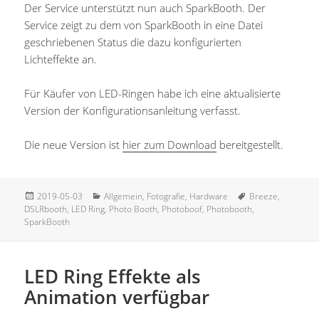
Der Service unterstützt nun auch SparkBooth. Der
Service zeigt zu dem von SparkBooth in eine Datei
geschriebenen Status die dazu konfigurierten
Lichteffekte an.
Für Käufer von LED-Ringen habe ich eine aktualisierte
Version der Konfigurationsanleitung verfasst.
Die neue Version ist
hier zum Download
bereitgestellt.
Veröffentlicht
Kategorien
Schlagwörter
2019-05-03
Allgemein
,
Fotografie
,
Hardware
Breeze
,
am
DSLRbooth
,
LED Ring
,
Photo Booth
,
Photoboof
,
Photobooth
,
SparkBooth
LED Ring Effekte als
Animation verfügbar