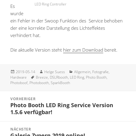
LED Ring Controller
Es
wurde
ein Fehler in der Swoop Funktion des Service behoben
der eine korrekte Darstellung des Lichteffektes
verhindert hat.
Die aktuelle Version steht
hier zum Download
bereit.
Veröffentlicht
Autor
Kategorien
2019-05-14
Helge Suess
Allgemein
,
Fotografie
,
am
Schlagwörter
Hardware
Breeze
,
DSLRbooth
,
LED Ring
,
Photo Booth
,
Photoboof
,
Photobooth
,
SparkBooth
Beitragsnavigation
VORHERIGER
Photo Booth LED Ring Service Version
Vorheriger
1.5.6 verfügbar!
Beitrag:
NÄCHSTER
Galerie Zypern 2019 online!
Nächster