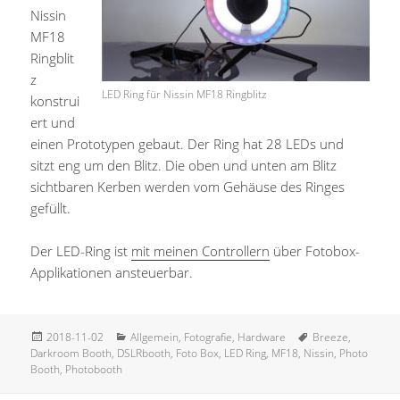
Nissin
MF18
Ringblit
z
LED Ring für Nissin MF18 Ringblitz
konstrui
ert und
einen Prototypen gebaut. Der Ring hat 28 LEDs und
sitzt eng um den Blitz. Die oben und unten am Blitz
sichtbaren Kerben werden vom Gehäuse des Ringes
gefüllt.
Der LED-Ring ist
mit meinen Controllern
über Fotobox-
Applikationen ansteuerbar.
Veröffentlicht
Kategorien
Schlagwörter
2018-11-02
Allgemein
,
Fotografie
,
Hardware
Breeze
,
am
Darkroom Booth
,
DSLRbooth
,
Foto Box
,
LED Ring
,
MF18
,
Nissin
,
Photo
Booth
,
Photobooth