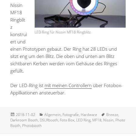
Nissin
MF18
Ringblit
z
LED Ring für Nissin MF18 Ringblitz
konstrui
ert und
einen Prototypen gebaut. Der Ring hat 28 LEDs und
sitzt eng um den Blitz. Die oben und unten am Blitz
sichtbaren Kerben werden vom Gehäuse des Ringes
gefüllt.
Der LED-Ring ist
mit meinen Controllern
über Fotobox-
Applikationen ansteuerbar.
Veröffentlicht
Kategorien
Schlagwörter
2018-11-02
Allgemein
,
Fotografie
,
Hardware
Breeze
,
am
Darkroom Booth
,
DSLRbooth
,
Foto Box
,
LED Ring
,
MF18
,
Nissin
,
Photo
Booth
,
Photobooth