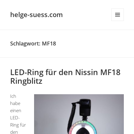
helge-suess.com
MENÜ
UND
WIDGETS
Schlagwort:
MF18
LED-Ring für den Nissin MF18
Ringblitz
Ich
habe
einen
LED-
Ring für
den