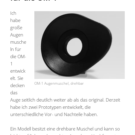
Ich
habe
große
Augen
musche
ln für
die OM-
1
entwick
elt. Sie
OM-1 Augenmuschel, drehbar
decken
das
Auge seitlich deutlich weiter ab als das original. Derzeit
habe ich zwei Prototypen entwickelt, die
unterschiedliche Vor- und Nachteile haben.
Ein Modell besitzt eine drehbare Muschel und kann so