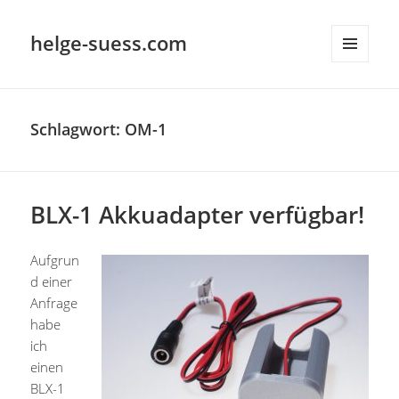
helge-suess.com
MENÜ
UND
WIDGETS
Schlagwort:
OM-1
BLX-1 Akkuadapter verfügbar!
Aufgrun
d einer
Anfrage
habe
ich
einen
BLX-1