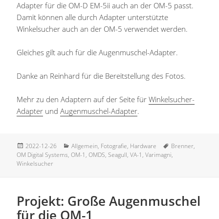
Adapter für die OM-D EM-5ii auch an der OM-5 passt.
Damit können alle durch Adapter unterstützte
Winkelsucher auch an der OM-5 verwendet werden.
Gleiches gilt auch für die Augenmuschel-Adapter.
Danke an Reinhard für die Bereitstellung des Fotos.
Mehr zu den Adaptern auf der Seite für
Winkelsucher-
Adapter
und
Augenmuschel-Adapter
.
Veröffentlicht
Kategorien
Schlagwörter
2022-12-26
Allgemein
,
Fotografie
,
Hardware
Brenner
,
am
OM Digital Systems
,
OM-1
,
OMDS
,
Seagull
,
VA-1
,
Varimagni
,
Winkelsucher
Projekt: Große Augenmuschel
für die OM-1