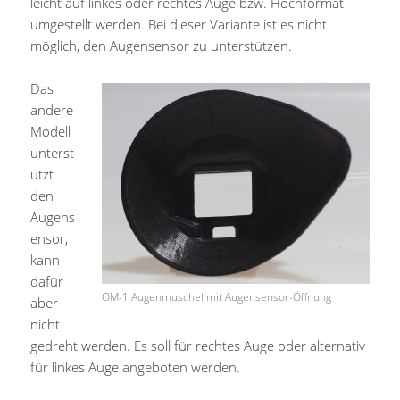
leicht auf linkes oder rechtes Auge bzw. Hochformat
umgestellt werden. Bei dieser Variante ist es nicht
möglich, den Augensensor zu unterstützen.
Das
andere
Modell
unterst
ützt
den
Augens
ensor,
kann
dafür
OM-1 Augenmuschel mit Augensensor-Öffnung
aber
nicht
gedreht werden. Es soll für rechtes Auge oder alternativ
für linkes Auge angeboten werden.