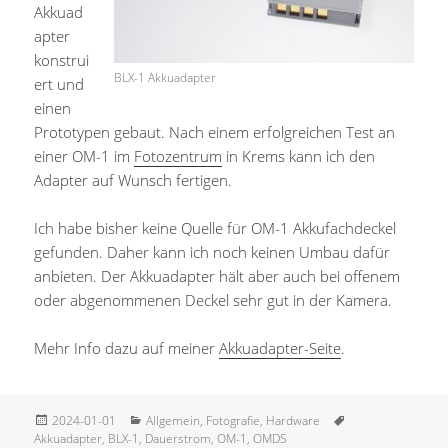
Akkuad
apter
konstrui
BLX-1 Akkuadapter
ert und
einen
Prototypen gebaut. Nach einem erfolgreichen Test an
einer OM-1 im
Fotozentrum
in Krems kann ich den
Adapter auf Wunsch fertigen.
Ich habe bisher keine Quelle für OM-1 Akkufachdeckel
gefunden. Daher kann ich noch keinen Umbau dafür
anbieten. Der Akkuadapter hält aber auch bei offenem
oder abgenommenen Deckel sehr gut in der Kamera.
Mehr Info dazu auf meiner
Akkuadapter-Seite
.
Veröffentlicht
Kategorien
Schlagwörter
2024-01-01
Allgemein
,
Fotografie
,
Hardware
am
Akkuadapter
,
BLX-1
,
Dauerstrom
,
OM-1
,
OMDS