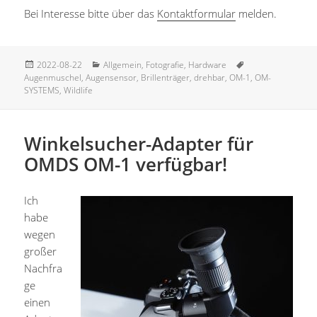
Bei Interesse bitte über das
Kontaktformular
melden.
Veröffentlicht
Kategorien
Schlagwörter
2022-08-22
Allgemein
,
Fotografie
,
Hardware
am
Augenmuschel
,
Augensensor
,
Brillenträger
,
drehbar
,
OM-1
,
OM-
SYSTEMS
,
Wildlife
Winkelsucher-Adapter für
OMDS OM-1 verfügbar!
Ich
habe
wegen
großer
Nachfra
ge
einen