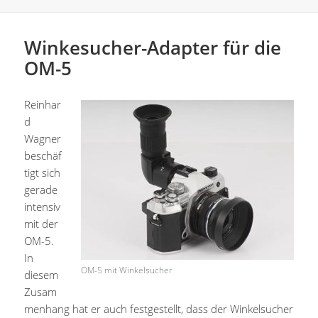
Winkesucher-Adapter für die
OM-5
Reinhar
d
Wagner
beschäf
tigt sich
gerade
intensiv
mit der
OM-5.
In
OM-5 mit Winkelsucher
diesem
Zusam
menhang hat er auch festgestellt, dass der Winkelsucher