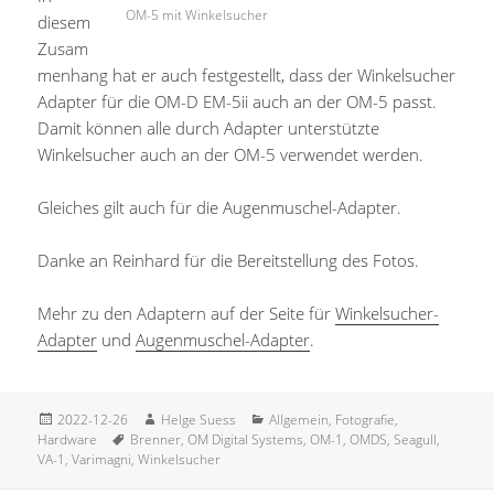
OM-5 mit Winkelsucher
diesem
Zusam
menhang hat er auch festgestellt, dass der Winkelsucher
Adapter für die OM-D EM-5ii auch an der OM-5 passt.
Damit können alle durch Adapter unterstützte
Winkelsucher auch an der OM-5 verwendet werden.
Gleiches gilt auch für die Augenmuschel-Adapter.
Danke an Reinhard für die Bereitstellung des Fotos.
Mehr zu den Adaptern auf der Seite für
Winkelsucher-
Adapter
und
Augenmuschel-Adapter
.
Veröffentlicht
Autor
Kategorien
2022-12-26
Helge Suess
Allgemein
,
Fotografie
,
am
Schlagwörter
Hardware
Brenner
,
OM Digital Systems
,
OM-1
,
OMDS
,
Seagull
,
VA-1
,
Varimagni
,
Winkelsucher