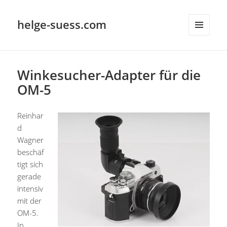
helge-suess.com
MENÜ
UND
WIDGETS
Winkesucher-Adapter für die
OM-5
Reinhar
d
Wagner
beschäf
tigt sich
gerade
intensiv
mit der
OM-5.
In