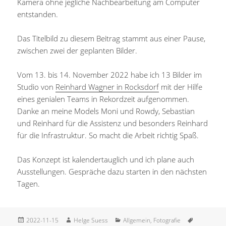
Kamera ohne jegliche Nachbearbeitung am Computer
entstanden.
Das Titelbild zu diesem Beitrag stammt aus einer Pause,
zwischen zwei der geplanten Bilder.
Vom 13. bis 14. November 2022 habe ich 13 Bilder im
Studio von
Reinhard Wagner in Rocksdorf
mit der Hilfe
eines genialen Teams in Rekordzeit aufgenommen.
Danke an meine Models Moni und Rowdy, Sebastian
und Reinhard für die Assistenz und besonders Reinhard
für die Infrastruktur. So macht die Arbeit richtig Spaß.
Das Konzept ist kalendertauglich und ich plane auch
Ausstellungen. Gespräche dazu starten in den nächsten
Tagen.
Veröffentlicht
Autor
Kategorien
Schlagwört
2022-11-15
Helge Suess
Allgemein
,
Fotografie