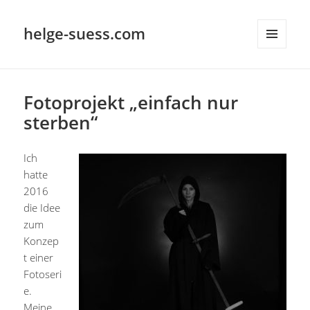
helge-suess.com
MENÜ
UND
WIDGETS
Fotoprojekt „einfach nur
sterben“
Ich
hatte
2016
die Idee
zum
Konzep
t einer
Fotoseri
e.
Meine