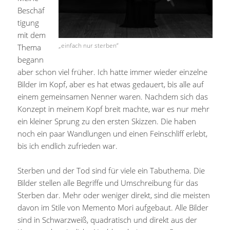
Beschäf
tigung
mit dem
„einfach nur sterben“
Thema
begann
aber schon viel früher. Ich hatte immer wieder einzelne
Bilder im Kopf, aber es hat etwas gedauert, bis alle auf
einem gemeinsamen Nenner waren. Nachdem sich das
Konzept in meinem Kopf breit machte, war es nur mehr
ein kleiner Sprung zu den ersten Skizzen. Die haben
noch ein paar Wandlungen und einen Feinschliff erlebt,
bis ich endlich zufrieden war.
Sterben und der Tod sind für viele ein Tabuthema. Die
Bilder stellen alle Begriffe und Umschreibung für das
Sterben dar. Mehr oder weniger direkt, sind die meisten
davon im Stile von Memento Mori aufgebaut. Alle Bilder
sind in Schwarzweiß, quadratisch und direkt aus der