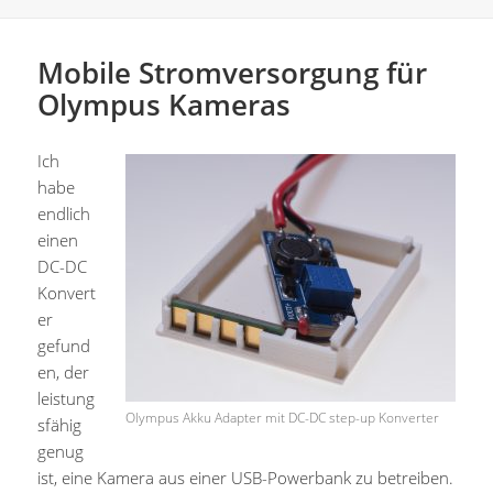
Mobile Stromversorgung für
Olympus Kameras
Ich
habe
endlich
einen
DC-DC
Konvert
er
gefund
en, der
leistung
Olympus Akku Adapter mit DC-DC step-up Konverter
sfähig
genug
ist, eine Kamera aus einer USB-Powerbank zu betreiben.