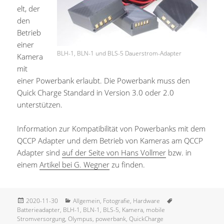
elt, der
den
Betrieb
einer
BLH-1, BLN-1 und BLS-5 Dauerstrom-Adapter
Kamera
mit
einer Powerbank erlaubt. Die Powerbank muss den
Quick Charge Standard in Version 3.0 oder 2.0
unterstützen.
Information zur Kompatibilität von Powerbanks mit dem
QCCP Adapter und dem Betrieb von Kameras am QCCP
Adapter sind
auf der Seite von Hans Vollmer
bzw. in
einem
Artikel bei G. Wegner
zu finden.
Veröffentlicht
Kategorien
Schlagwörter
2020-11-30
Allgemein
,
Fotografie
,
Hardware
am
Batterieadapter
,
BLH-1
,
BLN-1
,
BLS-5
,
Kamera
,
mobile
Stromversorgung
,
Olympus
,
powerbank
,
QuickCharge