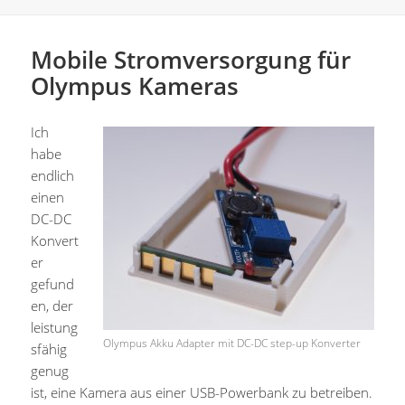
Mobile Stromversorgung für
Olympus Kameras
Ich
habe
endlich
einen
DC-DC
Konvert
er
gefund
en, der
leistung
Olympus Akku Adapter mit DC-DC step-up Konverter
sfähig
genug
ist, eine Kamera aus einer USB-Powerbank zu betreiben.