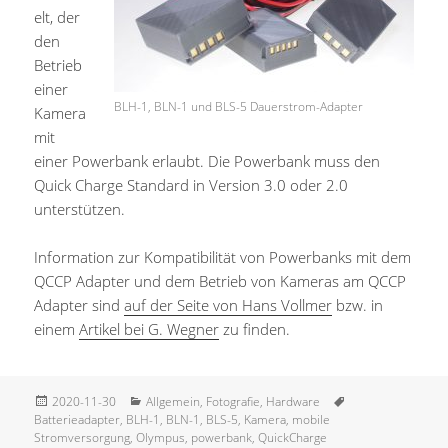
elt, der
den
Betrieb
einer
BLH-1, BLN-1 und BLS-5 Dauerstrom-Adapter
Kamera
mit
einer Powerbank erlaubt. Die Powerbank muss den
Quick Charge Standard in Version 3.0 oder 2.0
unterstützen.
Information zur Kompatibilität von Powerbanks mit dem
QCCP Adapter und dem Betrieb von Kameras am QCCP
Adapter sind
auf der Seite von Hans Vollmer
bzw. in
einem
Artikel bei G. Wegner
zu finden.
Veröffentlicht
Kategorien
Schlagwörter
2020-11-30
Allgemein
,
Fotografie
,
Hardware
am
Batterieadapter
,
BLH-1
,
BLN-1
,
BLS-5
,
Kamera
,
mobile
Stromversorgung
,
Olympus
,
powerbank
,
QuickCharge