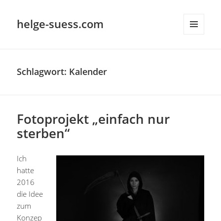
helge-suess.com
MENÜ
UND
WIDGETS
Schlagwort:
Kalender
Fotoprojekt „einfach nur
sterben“
Ich
hatte
2016
die Idee
zum
Konzep