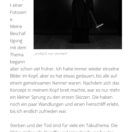
t einer
Fotoseri
e.
Meine
Beschäf
tigung
mit dem
„einfach nur sterben“
Thema
begann
aber schon viel früher. Ich hatte immer wieder einzelne
Bilder im Kopf, aber es hat etwas gedauert, bis alle auf
einem gemeinsamen Nenner waren. Nachdem sich das
Konzept in meinem Kopf breit machte, war es nur mehr
ein kleiner Sprung zu den ersten Skizzen. Die haben
noch ein paar Wandlungen und einen Feinschliff erlebt,
bis ich endlich zufrieden war.
Sterben und der Tod sind für viele ein Tabuthema. Die