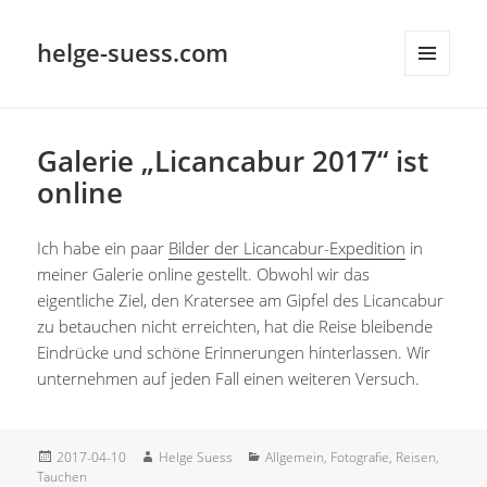
helge-suess.com
MENÜ
UND
WIDGETS
Galerie „Licancabur 2017“ ist
online
Ich habe ein paar
Bilder der Licancabur-Expedition
in
meiner Galerie online gestellt. Obwohl wir das
eigentliche Ziel, den Kratersee am Gipfel des Licancabur
zu betauchen nicht erreichten, hat die Reise bleibende
Eindrücke und schöne Erinnerungen hinterlassen. Wir
unternehmen auf jeden Fall einen weiteren Versuch.
Veröffentlicht
Autor
Kategorien
2017-04-10
Helge Suess
Allgemein
,
Fotografie
,
Reisen
,
am
Tauchen