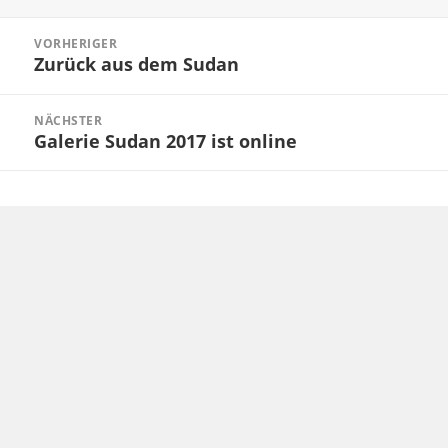
Beitragsnavigation
VORHERIGER
Zurück aus dem Sudan
Vorheriger
Beitrag:
NÄCHSTER
Galerie Sudan 2017 ist online
Nächster
Beitrag: