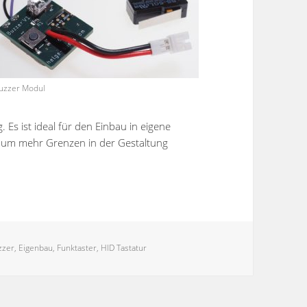
uzzer Modul
Es ist ideal für den Einbau in eigene
kaum mehr Grenzen in der Gestaltung
zzer
,
Eigenbau
,
Funktaster
,
HID Tastatur