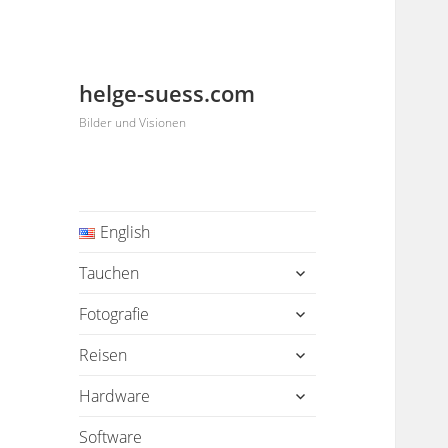
helge-suess.com
Bilder und Visionen
English
untermenü
Tauchen
öffnen
untermenü
Fotografie
öffnen
untermenü
Reisen
öffnen
untermenü
Hardware
öffnen
Software