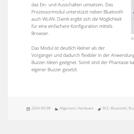
das Ein- und Ausschalten umsetzen. Das
Prozessormodul unterstützt neben Bluetooth
auch WLAN. Damit ergibt sich die Möglichkeit
für eine einfachere Konfiguration mittels
Browser.
B
Das Modul ist deutlich kleiner als der
Vorgänger und dadurch flexibler in der Anwendung. 
Buzzer-Ideen geeignet. Somit sind der Phantasie 
eigener Buzzer gesetzt.
Veröffentlicht
Kategorien
Schlagwörter
2024-09-08
Allgemein
,
Hardware
BLE
,
Bluetooth
,
Bu
am