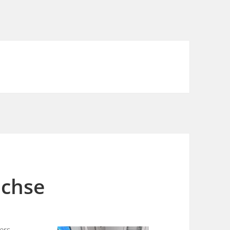
achse
ers