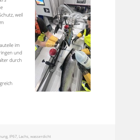
ie
chutz, weil
em
auteile im
ringen und
lter durch
lgreich
hung
,
IP67
,
Lachs
,
wasserdicht