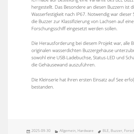
hergestellt. Das Besondere an diesen Buzzern ist d
Wasserfestigkeit nach IP67. Notwendig war dieser S
die Buzzer zur Klassifizierung von Lachsen auf ein
Forschungsschiff eingesetzt werden sollen.
Die Herausforderung bei diesem Projekt war, alle B
originalen wasserdichten Buzzergehäuse unterzub
sowohl eine USB-Ladebuchse, Status-LED und Scha
die Gehäusewand auszuführen.
Die Kleinserie hat ihren ersten Einsatz auf See erfo
bestanden.
Veröffentlicht
Kategorien
Schlagwörter
2025-09-30
Allgemein
,
Hardware
BLE
,
Buzzer
,
Forsc