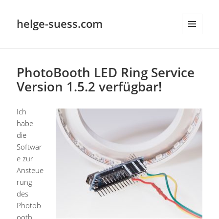
helge-suess.com
MENÜ
UND
WIDGETS
PhotoBooth LED Ring Service
Version 1.5.2 verfügbar!
Ich
habe
die
Softwar
e zur
Ansteue
rung
des
Photob
ooth