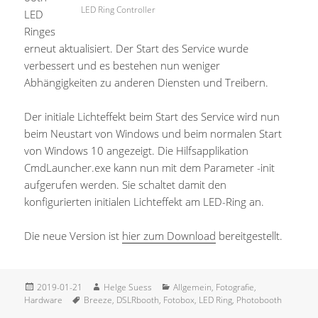
LED Ring Controller
LED
Ringes
erneut aktualisiert. Der Start des Service wurde
verbessert und es bestehen nun weniger
Abhängigkeiten zu anderen Diensten und Treibern.
Der initiale Lichteffekt beim Start des Service wird nun
beim Neustart von Windows und beim normalen Start
von Windows 10 angezeigt. Die Hilfsapplikation
CmdLauncher.exe kann nun mit dem Parameter -init
aufgerufen werden. Sie schaltet damit den
konfigurierten initialen Lichteffekt am LED-Ring an.
Die neue Version ist
hier zum Download
bereitgestellt.
Veröffentlicht
Autor
Kategorien
2019-01-21
Helge Suess
Allgemein
,
Fotografie
,
am
Schlagwörter
Hardware
Breeze
,
DSLRbooth
,
Fotobox
,
LED Ring
,
Photobooth