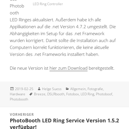
LED Ring Controller
Photob
ooth
LED Ringes aktualisiert. Außerdem habe ich alle
Applikationen auf die .net Version 4.7.2 umgestellt. Die
Abhängigkeiten im Setup für das .net Framework
wurden korrigiert. Damit sollte die Installation auch auf
Computern korrekt funktionieren, die keine aktuelle
Version des .net Frameworks installiert haben.
Die neue Version ist
hier zum Download
bereitgestellt.
Veröffentlicht
Autor
Kategorien
2019-02-25
Helge Suess
Allgemein
,
Fotografie
,
am
Schlagwörter
Hardware
Breeze
,
DSLRbooth
,
Fotobox
,
LED Ring
,
Photoboof
,
Photobooth
Beitragsnavigation
VORHERIGER
PhotoBooth LED Ring Service Version 1.5.2
Vorheriger
verfügbar!
Beitrag: