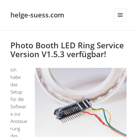
helge-suess.com
MENÜ
UND
WIDGETS
Photo Booth LED Ring Service
Version V1.5.3 verfügbar!
Ich
habe
das
Setup
für die
Softwar
e zur
Ansteue
rung
des