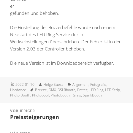
er
gefunden und behoben.
Die Einstellung der Buzzerbefehle wurde nach einem
Neustart des LED Ring Service durch
Werkseinstellungen überschrieben. Der Fehler ist in der
Version 2.03 der Controller behoben.
Die neue Version ist im
Downloadbereich
verfügbar.
Veröffentlicht
Autor
Kategorien
2022-01-10
Helge Suess
Allgemein
,
Fotografie
,
am
Schlagwörter
Hardware
Breeze
,
DMX
,
DSLRbooth
,
Enttec
,
LED Ring
,
LED Strip
,
Photo Booth
,
Photoboof
,
Photobooth
,
Relais
,
SparkBooth
Beitragsnavigation
VORHERIGER
Preissteigerungen
Vorheriger
Beitrag: