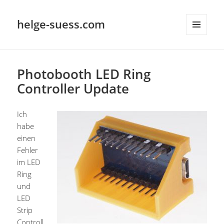
helge-suess.com
MENÜ
UND
WIDGETS
Photobooth LED Ring
Controller Update
Ich
habe
einen
Fehler
im LED
Ring
und
LED
Strip
Controll