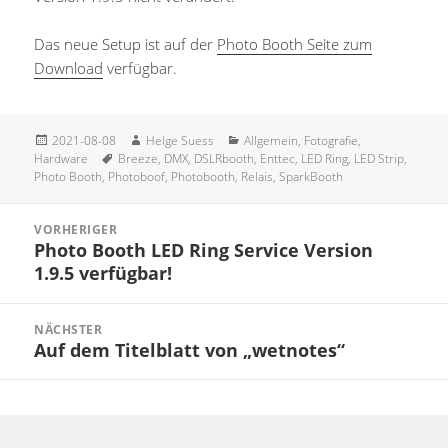
Das neue Setup ist auf der
Photo Booth Seite zum
Download
verfügbar.
Veröffentlicht
Autor
Kategorien
2021-08-08
Helge Suess
Allgemein
,
Fotografie
,
am
Schlagwörter
Hardware
Breeze
,
DMX
,
DSLRbooth
,
Enttec
,
LED Ring
,
LED Strip
,
Photo Booth
,
Photoboof
,
Photobooth
,
Relais
,
SparkBooth
Beitragsnavigation
VORHERIGER
Photo Booth LED Ring Service Version
Vorheriger
1.9.5 verfügbar!
Beitrag:
NÄCHSTER
Auf dem Titelblatt von „wetnotes“
Nächster
Beitrag: