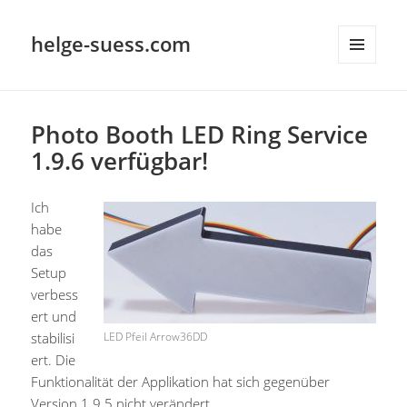
helge-suess.com
MENÜ
UND
WIDGETS
Photo Booth LED Ring Service
1.9.6 verfügbar!
Ich
habe
das
Setup
verbess
ert und
stabilisi
LED Pfeil Arrow36DD
ert. Die
Funktionalität der Applikation hat sich gegenüber
Version 1.9.5 nicht verändert.