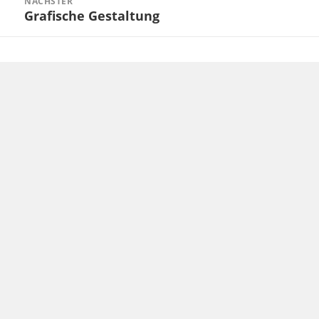
NÄCHSTER
Grafische Gestaltung
Nächster
Beitrag: