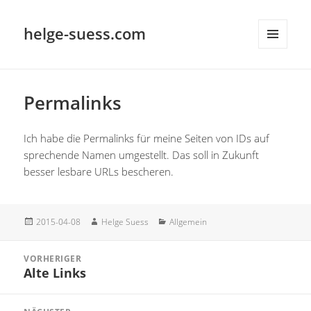
helge-suess.com
MENÜ
UND
WIDGETS
Permalinks
Ich habe die Permalinks für meine Seiten von IDs auf
sprechende Namen umgestellt. Das soll in Zukunft
besser lesbare URLs bescheren.
Veröffentlicht
Autor
Kategorien
2015-04-08
Helge Suess
Allgemein
am
Beitragsnavigation
VORHERIGER
Alte Links
Vorheriger
Beitrag: