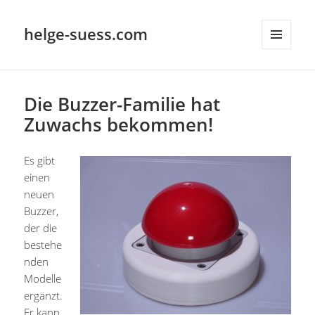
helge-suess.com
MENÜ
UND
WIDGETS
Die Buzzer-Familie hat
Zuwachs bekommen!
Es gibt
einen
neuen
Buzzer,
der die
bestehe
nden
Modelle
ergänzt.
Er kann