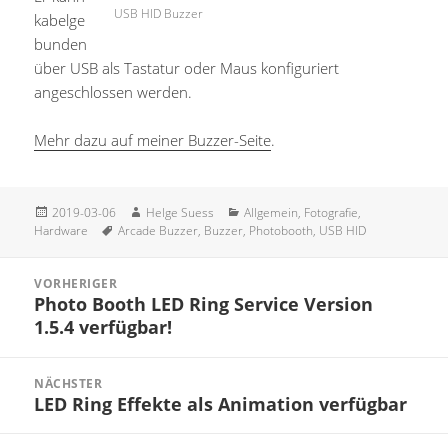
USB HID Buzzer
kabelge
bunden
über USB als Tastatur oder Maus konfiguriert
angeschlossen werden.
Mehr dazu auf meiner Buzzer-Seite
.
Veröffentlicht
Autor
Kategorien
2019-03-06
Helge Suess
Allgemein
,
Fotografie
,
am
Schlagwörter
Hardware
Arcade Buzzer
,
Buzzer
,
Photobooth
,
USB HID
Beitragsnavigation
VORHERIGER
Photo Booth LED Ring Service Version
Vorheriger
1.5.4 verfügbar!
Beitrag:
NÄCHSTER
LED Ring Effekte als Animation verfügbar
Nächster
Beitrag: