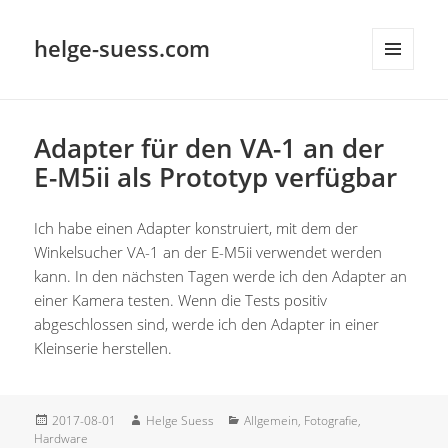
helge-suess.com
MENÜ
UND
WIDGETS
Adapter für den VA-1 an der
E-M5ii als Prototyp verfügbar
Ich habe einen Adapter konstruiert, mit dem der
Winkelsucher VA-1 an der E-M5ii verwendet werden
kann. In den nächsten Tagen werde ich den Adapter an
einer Kamera testen. Wenn die Tests positiv
abgeschlossen sind, werde ich den Adapter in einer
Kleinserie herstellen.
Veröffentlicht
Autor
Kategorien
2017-08-01
Helge Suess
Allgemein
,
Fotografie
,
am
Hardware