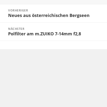
Beitragsnavigation
VORHERIGER
Neues aus österreichischen Bergseen
Vorheriger
Beitrag:
NÄCHSTER
Polfilter am m.ZUIKO 7-14mm f2,8
Nächster
Beitrag: