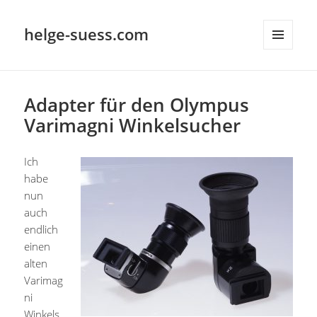
helge-suess.com
MENÜ
UND
WIDGETS
Adapter für den Olympus
Varimagni Winkelsucher
Ich
habe
nun
auch
endlich
einen
alten
Varimag
ni
Winkels