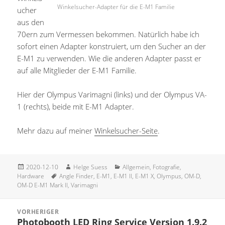
Winkelsucher-Adapter für die E-M1 Familie
ucher
aus den
70ern zum Vermessen bekommen. Natürlich habe ich
sofort einen Adapter konstruiert, um den Sucher an der
E-M1 zu verwenden. Wie die anderen Adapter passt er
auf alle Mitglieder der E-M1 Familie.
Hier der Olympus Varimagni (links) und der Olympus VA-
1 (rechts), beide mit E-M1 Adapter.
Mehr dazu auf meiner
Winkelsucher-Seite
.
Veröffentlicht
Autor
Kategorien
2020-12-10
Helge Suess
Allgemein
,
Fotografie
,
am
Schlagwörter
Hardware
Angle Finder
,
E-M1
,
E-M1 II
,
E-M1 X
,
Olympus
,
OM-D
,
OM-D E-M1 Mark II
,
Varimagni
Beitragsnavigation
VORHERIGER
Photobooth LED Ring Service Version 1.9.2
Vorheriger