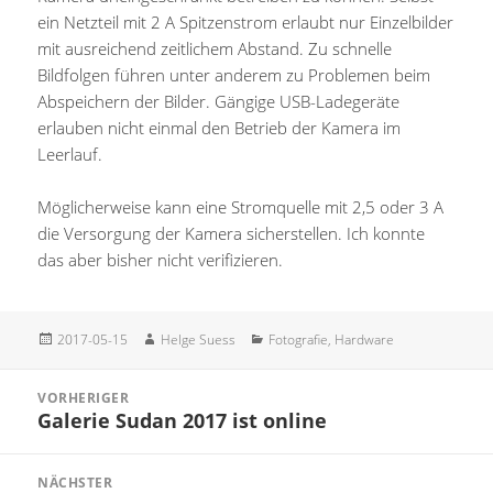
ein Netzteil mit 2 A Spitzenstrom erlaubt nur Einzelbilder
mit ausreichend zeitlichem Abstand. Zu schnelle
Bildfolgen führen unter anderem zu Problemen beim
Abspeichern der Bilder. Gängige USB-Ladegeräte
erlauben nicht einmal den Betrieb der Kamera im
Leerlauf.
Möglicherweise kann eine Stromquelle mit 2,5 oder 3 A
die Versorgung der Kamera sicherstellen. Ich konnte
das aber bisher nicht verifizieren.
Veröffentlicht
Autor
Kategorien
2017-05-15
Helge Suess
Fotografie
,
Hardware
am
Beitragsnavigation
VORHERIGER
Galerie Sudan 2017 ist online
Vorheriger
Beitrag:
NÄCHSTER